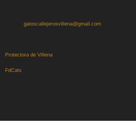
Teléfono: 604521773
Correo:
gatoscallejerosvillena@gmail.com
De interés
Protectora de Villena
FdCats
Redes sociales
Facebook
Instagram
YouTube